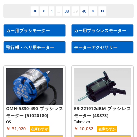
1
...
38
39
40
カー用ブラシモーター
カー用ブラシレスモーター
飛行機・ヘリ用モーター
モーターアクセサリー
OMH-5830-490 ブラシレス
ER-221912dBM ブラシレス
モーター [51020180]
モーター [48873]
OS
Tahmazo
￥ 51,920
￥ 10,032
在庫わずか
在庫わずか