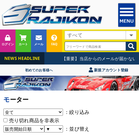
ログイン
カート
メール
FAQ
【重要】当店からのメールが届かないお
NEWS HEADLINE
新規アカウント登録
初めてのお客様へ
モーター
：絞り込み
売り切れ商品を非表示
：並び替え