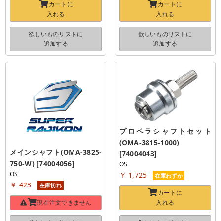
カートに
カートに
入れる
入れる
欲しいものリストに
欲しいものリストに
追加する
追加する
プロペラシャフトセット
(OMA-3815-1000) 
メインシャフト(OMA-3825-
[74004043]
750-W) [74004056]
OS
OS
￥ 1,725
在庫わずか
￥ 423
在庫切れ
カートに
現在注文できません
入れる