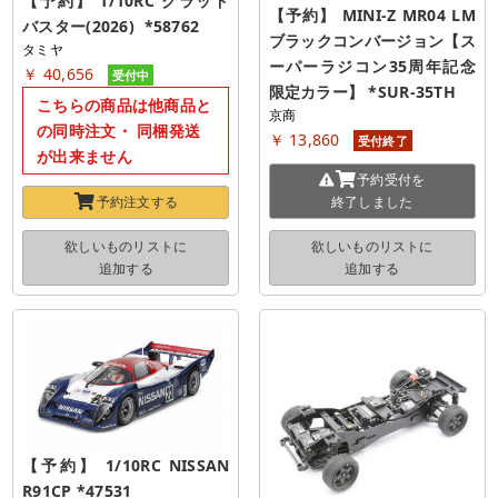
【予約】 1/10RC クラッド
【予約】 MINI-Z MR04 LM 
バスター(2026)  *58762
ブラックコンバージョン【ス
タミヤ
ーパーラジコン35周年記念
￥ 40,656
受付中
限定カラー】 *SUR-35TH
こちらの商品は他商品と
京商
の同時注文・ 同梱発送
￥ 13,860
受付終了
が出来ません
予約受付を
予約注文する
終了しました
欲しいものリストに
欲しいものリストに
追加する
追加する
【予約】 1/10RC NISSAN 
R91CP *47531