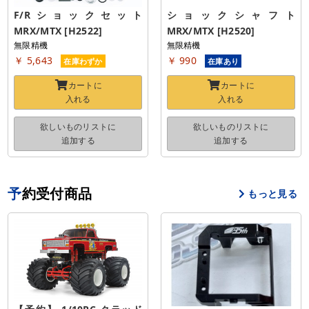
F/Rショックセット 
ショックシャフト 
MRX/MTX [H2522]
MRX/MTX [H2520]
無限精機
無限精機
￥ 5,643
￥ 990
在庫わずか
在庫あり
カートに
カートに
入れる
入れる
欲しいものリストに
欲しいものリストに
追加する
追加する
予約受付商品
もっと見る