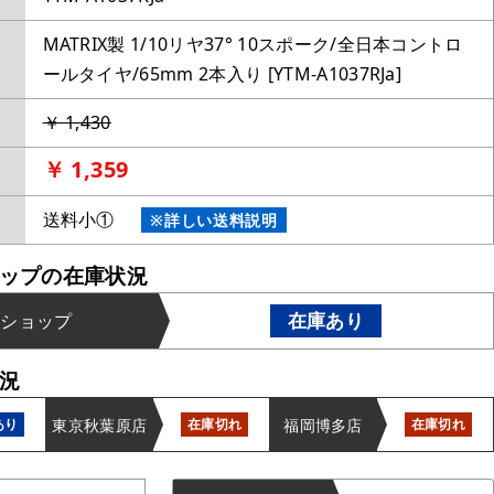
MATRIX製 1/10リヤ37° 10スポーク/全日本コントロ
ールタイヤ/65mm 2本入り [YTM-A1037RJa]
￥ 1,430
￥ 1,359
送料小①
※詳しい送料説明
ップの在庫状況
在庫あり
ンショップ
況
東京秋葉原店
福岡博多店
あり
在庫切れ
在庫切れ