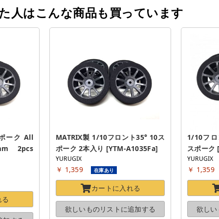
った人はこんな商品も買っています
ーク All 
MATRIX製 1/10フロント35° 10ス
1/10フ
mm 2pcs 
ポーク 2本入り [YTM-A1035Fa]
スポーク [
YURUGIX
YURUGIX
￥ 1,359
￥ 1,359
在庫あり
カートに
入れる
れる
欲しいものリストに
追加する
欲しい