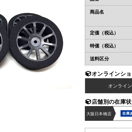
商品名
定価（税込）
特価（税込）
送料区分
オンラインショ
オンライ
店舗別の在庫状
大阪日本橋店
在庫