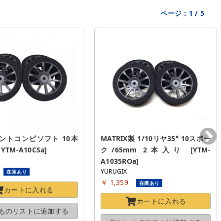
ページ：
1
/
5
ロントコンビソフト 10本
MATRIX製 1/10リヤ35° 10スポー
YTM-A10CSa]
ク/65mm 2本入り [YTM-
A1035ROa]
YURUGIX
在庫あり
￥ 1,359
在庫あり
カートに
入れる
カートに
入れる
ものリストに
追加する