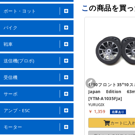
この商品を買
ボート・ヨット
バイク
戦車
送信機(プロポ)
受信機
S-C300 [00107395-3]
1/10フロント35°10スポ
フタバ
Japan Edition 63
サーボ
￥ 5,775
[YTM-A1035FJa]
在庫あり
YURUGIX
カートに
入れる
アンプ・ESC
￥ 1,359
在庫あり
欲しいものリストに
追加する
カートに
入
モーター