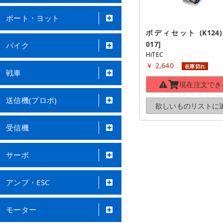
ボート・ヨット
ボディセット (K124) [
017]
バイク
HiTEC
￥ 2,640
在庫切れ
戦車
現在注文でき
送信機(プロポ)
欲しいものリストに
受信機
サーボ
アンプ・ESC
モーター