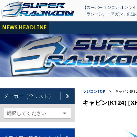
【スーパーラジコン オンラ
ラジコン
、
エアガン
、
鉄道
NEWS HEADLINE
【重
ラジコンTOP
>
キャビン(K124
メーカー（全リスト）
キャビン(K124) [XK