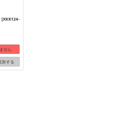
XKK124-
ません
追加する