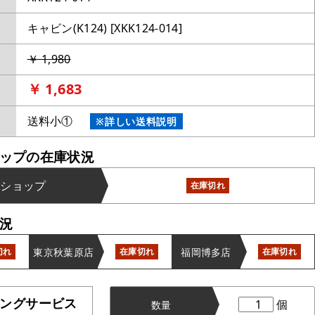
キャビン(K124) [XKK124-014]
￥ 1,980
￥ 1,683
送料小①
※詳しい送料説明
ップの在庫状況
ンショップ
在庫切れ
況
東京秋葉原店
福岡博多店
切れ
在庫切れ
在庫切れ
ングサービス
個
数量