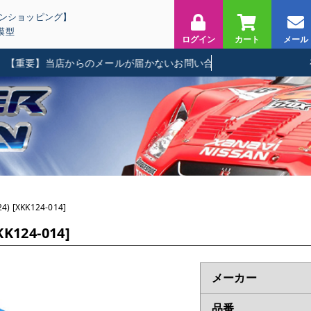
インショッピング】
模型
ログイン
カート
メール
要】当店からのメールが届かないお問い合わせに関して
) [XKK124-014]
K124-014]
メーカー
品番