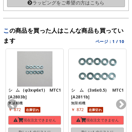
ラッピングをご希望の方はこちら
この商品を買った人はこんな商品も買ってい
ます
ページ：
1
/
10
シム(φ3xφ6x1) MTC1 
シム(3x6x0.5) MTC1 
[A2803b]
[A2811b]
無限精機
無限精機
￥ 872
￥ 872
在庫切れ
在庫切れ
現在注文できません
現在注文できません
欲しいものリストに
欲しいものリストに