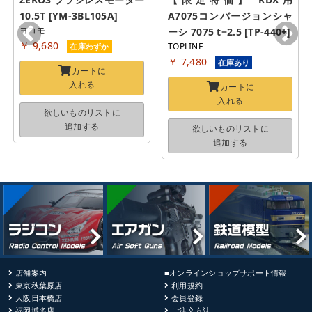
10.5T [YM-3BL105A]
A7075コンバージョンシャ
ヨコモ
ーシ 7075 t=2.5 [TP-440+]
￥ 9,680
TOPLINE
在庫わずか
￥ 7,480
在庫あり
カートに
入れる
カートに
入れる
欲しいものリストに
追加する
欲しいものリストに
追加する
店舗案内
■オンラインショップサポート情報
東京秋葉原店
利用規約
大阪日本橋店
会員登録
福岡博多店
ご注文方法