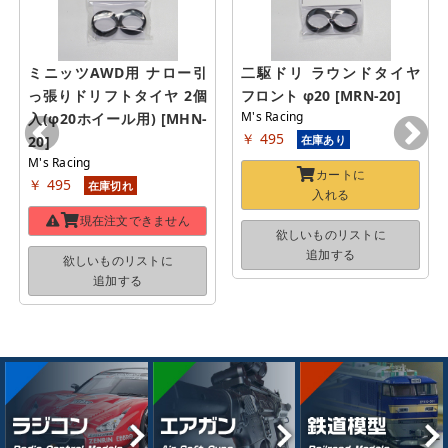
ミニッツAWD用 ナロー引
二駆ドリ ラウンドタイヤ 
っ張りドリフトタイヤ 2個
フロント φ20 [MRN-20]
M's Racing
入(φ20ホイール用) [MHN-
￥ 495
20]
在庫あり
M's Racing
カートに
￥ 495
在庫切れ
入れる
現在注文できません
欲しいものリストに
追加する
欲しいものリストに
追加する