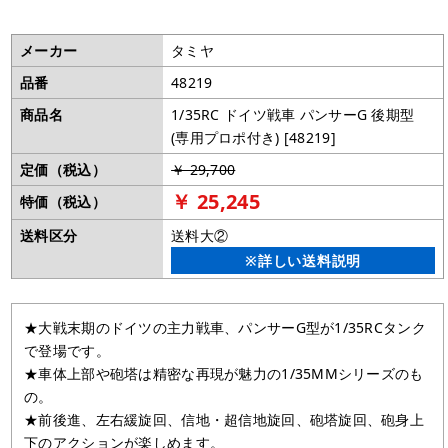
メーカー
タミヤ
品番
48219
商品名
1/35RC ドイツ戦車 パンサーG 後期型
(専用プロポ付き) [48219]
定価（税込）
￥ 29,700
￥ 25,245
特価（税込）
送料区分
送料大②
※詳しい送料説明
★大戦末期のドイツの主力戦車、パンサーG型が1/35RCタンク
で登場です。
★車体上部や砲塔は精密な再現が魅力の1/35MMシリーズのも
の。
★前後進、左右緩旋回、信地・超信地旋回、砲塔旋回、砲身上
下のアクションが楽しめます。