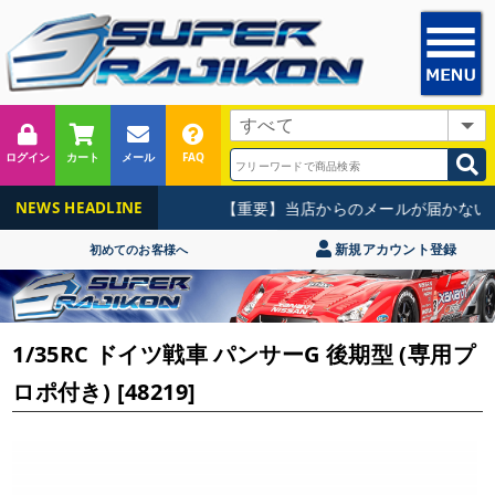
ログイン
カート
メール
FAQ
【重要】当店からのメールが届かないお
NEWS HEADLINE
新規アカウント登録
初めてのお客様へ
1/35RC ドイツ戦車 パンサーG 後期型 (専用プ
ロポ付き) [48219]