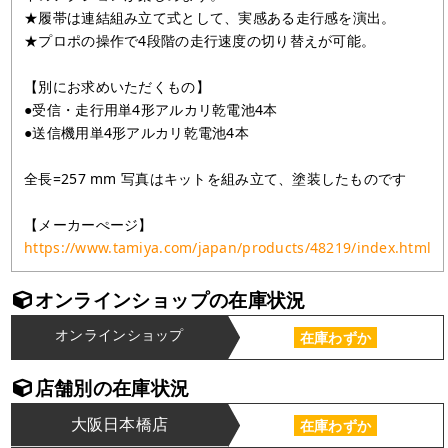
★履帯は連結組み立て式として、実感ある走行感を演出。
★プロポの操作で4段階の走行速度の切り替えが可能。
【別にお求めいただくもの】
●受信・走行用単4形アルカリ乾電池4本
●送信機用単4形アルカリ乾電池4本
全長=257 mm 写真はキットを組み立て、塗装したものです
【メーカーぺージ】
https://www.tamiya.com/japan/products/48219/index.html
オンラインショップの在庫状況
オンラインショップ
在庫わずか
店舗別の在庫状況
大阪日本橋店
在庫わずか