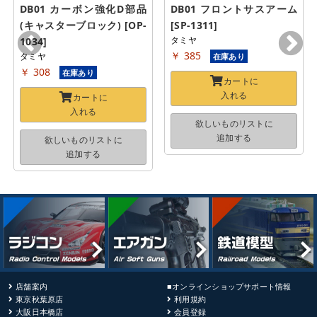
DB01 カーボン強化D部品
DB01 フロントサスアーム 
(キャスターブロック) [OP-
[SP-1311]
タミヤ
1034]
￥ 385
タミヤ
在庫あり
￥ 308
在庫あり
カートに
入れる
カートに
入れる
欲しいものリストに
追加する
欲しいものリストに
追加する
店舗案内
■オンラインショップサポート情報
東京秋葉原店
利用規約
大阪日本橋店
会員登録