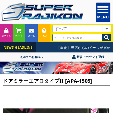
ログイン
カート
メール
FAQ
【重要】当店からのメールが届かな
NEWS HEADLINE
新規アカウント登録
初めてのお客様へ
ドアミラーエアロタイプII [APA-1505]