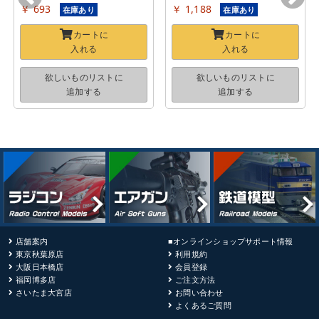
￥ 693
￥ 1,188
在庫あり
在庫あり
カートに
カートに
入れる
入れる
欲しいものリストに
欲しいものリストに
追加する
追加する
店舗案内
■オンラインショップサポート情報
東京秋葉原店
利用規約
大阪日本橋店
会員登録
福岡博多店
ご注文方法
さいたま大宮店
お問い合わせ
よくあるご質問