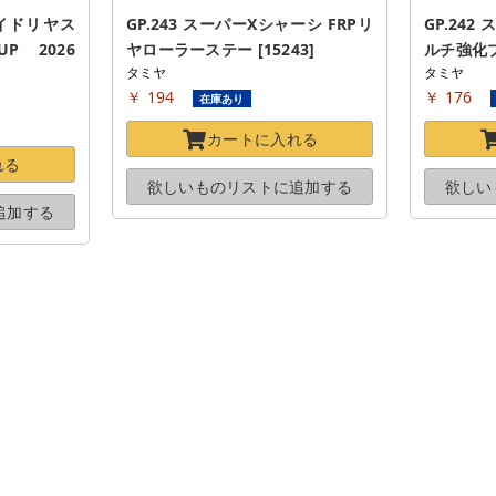
イドリヤス
GP.243 スーパーXシャーシ FRPリ
GP.242
P 2026 
ヤローラーステー [15243]
ルチ強化プレ
タミヤ
タミヤ
￥ 194
￥ 176
在庫あり
カートに
入れる
れる
欲しいものリストに
追加する
欲しい
追加する