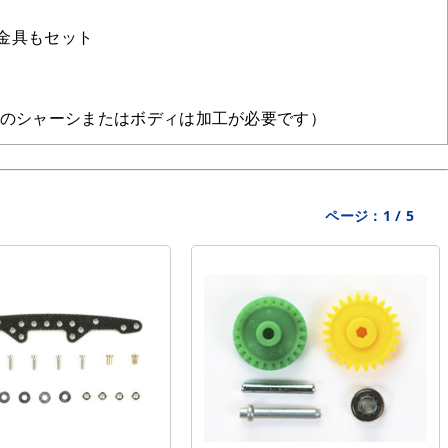
金具もセット
シ（一部のシャーシまたはボディは加工が必要です）
ページ：
1
/
5