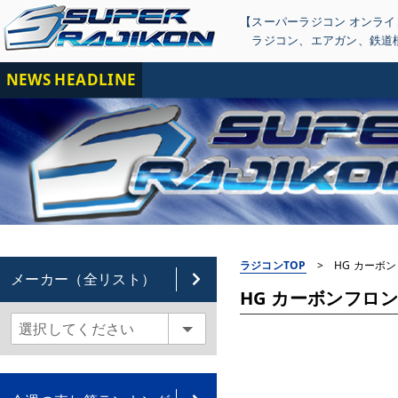
【スーパーラジコン オンラ
ラジコン
、
エアガン
、
鉄道
NEWS HEADLINE
【重
ラジコンTOP
>
HG カーボンフ
メーカー（全リスト）
HG カーボンフロントワ