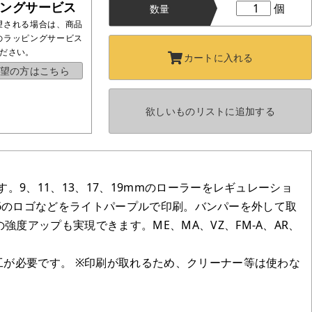
ングサービス
個
数量
望される場合は、商品
のラッピングサービス
ださい。
カートに
入れる
望の方はこちら
欲しいものリストに
追加する
。9、11、13、17、19mmのローラーをレギュレーショ
026のロゴなどをライトパープルで印刷。バンパーを外して取
度アップも実現できます。ME、MA、VZ、FM-A、AR、
工が必要です。 ※印刷が取れるため、クリーナー等は使わな