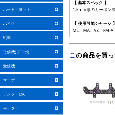
【 基本スペック 】
ボート・ヨット
1.5mm厚のカーボ
【 使用可能シャーシ 
バイク
ME、MA、VZ、FM-
戦車
送信機(プロポ)
この商品を買
受信機
サーボ
アンプ・ESC
モーター