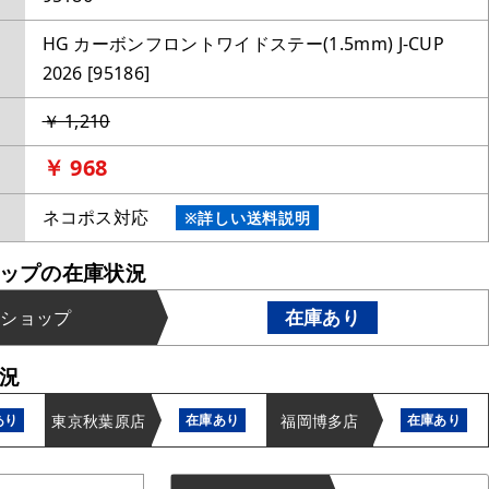
HG カーボンフロントワイドステー(1.5mm) J-CUP
2026 [95186]
￥ 1,210
￥ 968
ネコポス対応
※詳しい送料説明
ップの在庫状況
在庫あり
ンショップ
況
東京秋葉原店
福岡博多店
あり
在庫あり
在庫あり