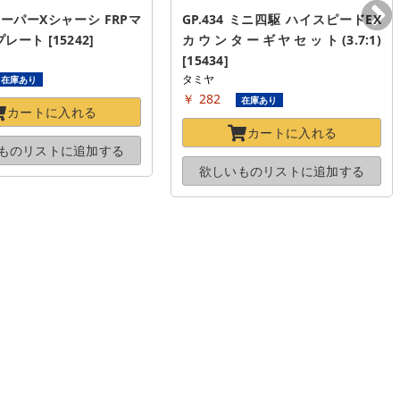
 スーパーXシャーシ FRPマ
GP.434 ミニ四駆 ハイスピードEX
ート [15242]
カウンターギヤセット(3.7:1) 
[15434]
タミヤ
在庫あり
￥ 282
在庫あり
カートに
入れる
カートに
入れる
ものリストに
追加する
欲しいものリストに
追加する