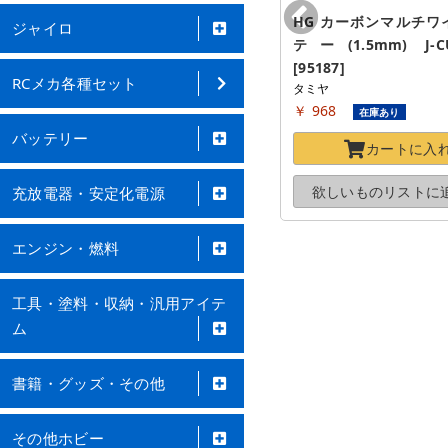
GP.417 72mmブラック強化シャ
HG カーボンマルチワ
ジャイロ
フト(4本) [15417]
テー(1.5mm) J-CU
タミヤ
[95187]
RCメカ各種セット
￥ 176
タミヤ
在庫あり
￥ 968
在庫あり
カートに
入れる
バッテリー
カートに
入
欲しいものリストに
追加する
欲しいものリストに
充放電器・安定化電源
エンジン・燃料
工具・塗料・収納・汎用アイテ
ム
書籍・グッズ・その他
その他ホビー