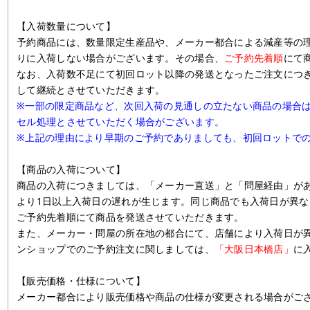
【入荷数量について】
予約商品には、数量限定生産品や、メーカー都合による減産等の
りに入荷しない場合がございます。その場合、
ご予約先着順
にて
なお、入荷数不足にて初回ロット以降の発送となったご注文につ
して継続とさせていただきます。
※一部の限定商品など、次回入荷の見通しの立たない商品の場合
セル処理とさせていただく場合がございます。
※上記の理由により早期のご予約でありましても、初回ロットで
【商品の入荷について】
商品の入荷につきましては、「メーカー直送」と「問屋経由」が
より1日以上入荷日の遅れが生じます。同じ商品でも入荷日が異
ご予約先着順にて商品を発送させていただきます。
また、メーカー・問屋の所在地の都合にて、店舗により入荷日が
ンショップでのご予約注文に関しましては、
「大阪日本橋店」
に
【販売価格・仕様について】
メーカー都合により販売価格や商品の仕様が変更される場合がご