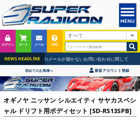
ログイン
カート
メール
FAQ
【重要】当店からのメールが届かないお問い合わせに関して
NEWS HEADLINE
新規アカウント登録
初めてのお客様へ
オギノヤ ニッサン シルエイティ サヤカスペシ
ャル ドリフト用ボディセット [SD-RS13SPB]