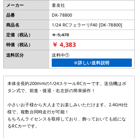
メーカー
童友社
品番
DK-78800
商品名
1/24 RCフェラーリF40 [DK-78800]
定価（税込）
￥ 5,478
￥ 4,383
特価（税込）
送料区分
送料中①
※詳しい送料説明
本体全長約200mmの1/24スケールRCカーです。送信機はボ
タン式で、前進・後退・右左折の簡単操作！
小さいお子様から大人までお楽しみいただけます。2.4GHz仕
様で、複数台同時走行が可能！
もちろんライセンスを取得しており、飾っておいても絵にな
るRCカーです。