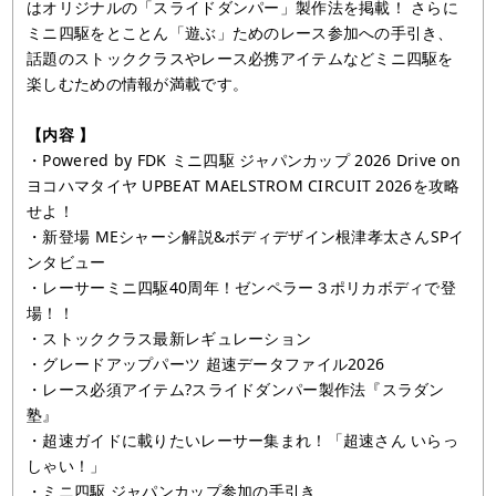
はオリジナルの「スライドダンパー」製作法を掲載！ さらに
ミニ四駆をとことん「遊ぶ」ためのレース参加への手引き、
話題のストッククラスやレース必携アイテムなどミニ四駆を
楽しむための情報が満載です。
【内容 】
・Powered by FDK ミニ四駆 ジャパンカップ 2026 Drive on
ヨコハマタイヤ UPBEAT MAELSTROM CIRCUIT 2026を攻略
せよ！
・新登場 MEシャーシ解説&ボディデザイン根津孝太さんSPイ
ンタビュー
・レーサーミニ四駆40周年！ゼンペラー３ポリカボディで登
場！！
・ストッククラス最新レギュレーション
・グレードアップパーツ 超速データファイル2026
・レース必須アイテム?スライドダンパー製作法『スラダン
塾』
・超速ガイドに載りたいレーサー集まれ！「超速さん いらっ
しゃい！」
・ミニ四駆 ジャパンカップ参加の手引き