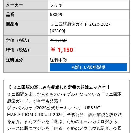
メーカー
タミヤ
品番
63809
商品名
ミニ四駆超速ガイド 2026-2027
[63809]
定価（税込）
￥ 1,150
￥ 1,150
特価（税込）
送料区分
送料中②
※詳しい送料説明
【 ミニ四駆の楽しみを凝縮した定番の超速ムック本 】
ミニ四駆を楽しむ人たちのバイブルとなっている「ミニ四駆
超速ガイド」が今年も発売！
ジャパンカップ2026公式サーキットの「UPBEAT
MAELSTROM CIRCUIT 2026」全貌公開、詳細解説と攻略法
を紹介。またマシンを「選ぶ」ためのオールカタログから、
レースに勝つマシンを「作る」ためのノウハウも紹介。今回