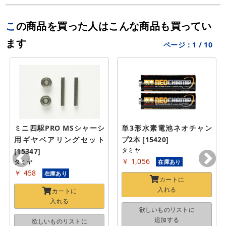
この商品を買った人はこんな商品も買ってい
ます
ページ：
1
/
10
ミニ四駆PRO MSシャーシ
単3形水素電池ネオチャン
用ギヤベアリングセット 
プ2本 [15420]
タミヤ
[15347]
￥ 1,056
タミヤ
在庫あり
￥ 458
在庫あり
カートに
入れる
カートに
入れる
欲しいものリストに
追加する
欲しいものリストに