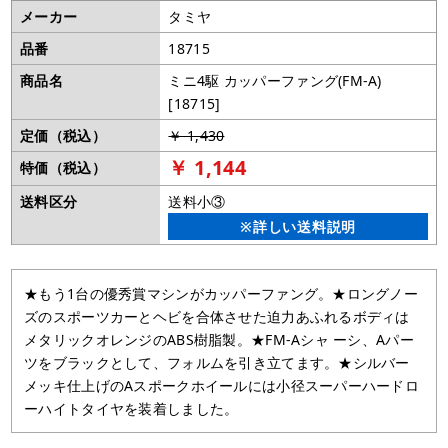
メーカー
タミヤ
品番
18715
商品名
ミニ4駆 カッパーファング(FM-A)
[18715]
定価（税込）
￥ 1,430
￥ 1,144
特価（税込）
送料区分
送料小③
※詳しい送料説明
★もう1台の優秀賞マシンがカッパーファング。★ロングノー
ズのスポーツカーとヘビを合体させた迫力あふれるボディは
メタリックオレンジのABS樹脂製。★FM-Aシャ ーシ、Aパー
ツをブラックとして、フォルムを引き立てます。★シルバー
メッキ仕上げのAスポークホイールには小径スーパーハードロ
ーハイトタイヤを装着しました。