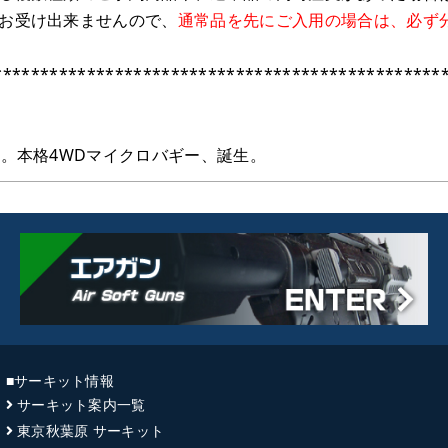
お受け出来ませんので、
通常品を先にご入用の場合は、必ず
************************************************
植。本格4WDマイクロバギー、誕生。
■サーキット情報
サーキット案内一覧
東京秋葉原 サーキット