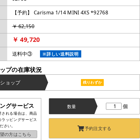
【予約】 Carisma 1/14 MINI 4XS *92768
￥ 62,150
￥ 49,720
送料中③
※詳しい送料説明
ップの在庫状況
ンショップ
残りわずか
ングサービス
個
数量
望される場合は、商品
のラッピングサービス
ださい。
予約注文する
望の方はこちら