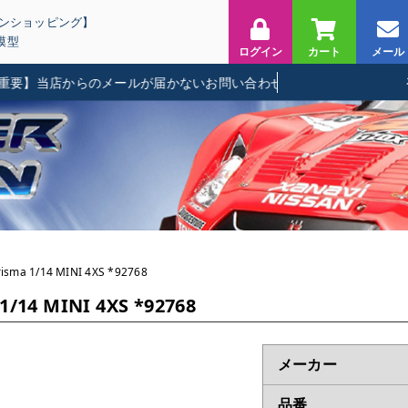
インショッピング】
模型
ログイン
カート
メール
当店からのメールが届かないお問い合わせに関して
ma 1/14 MINI 4XS *92768
/14 MINI 4XS *92768
メーカー
品番