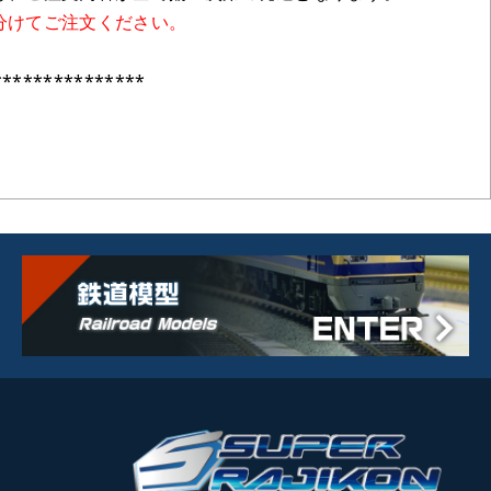
分けてご注文ください。
***************