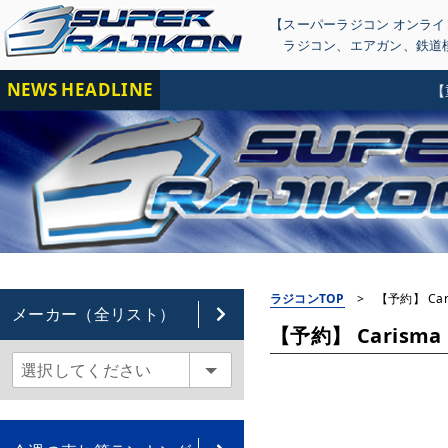
【スーパーラジコン オンラ
ラジコン
、
エアガン
、
鉄道
NEWS HEADLINE
【重要】
ラジコンTOP
>
【予約】 Caris
メーカー（全リスト）
【予約】 Carisma 1