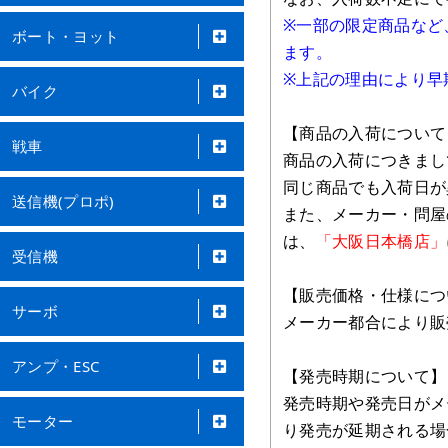
※一部の限定商品など
ボート・ヨット
ます。
※上記の理由により早
バイク
【商品の入荷について
戦車
商品の入荷につきまし
同じ商品でも入荷日が
送信機(プロポ)
また、メーカー・問屋
は、
「大阪日本橋店」
受信機
【販売価格・仕様につ
サーボ
メーカー都合により販
アンプ・ESC
【発売時期について】
発売時期や発売日がメ
モーター
り発売が延期される場