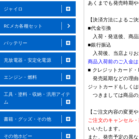
あくまでも発売時期や
ジャイロ
【決済方法によるご決
RCメカ各種セット
■代金引換
入荷・発送後、商品
バッテリー
■銀行振込
入荷後、当店よりお送
充放電器・安定化電源
商品入荷前のご入金は
■ クレジットカード・P
エンジン・燃料
発売延期などの理由
ジットカードもしくはP
工具・塗料・収納・汎用アイテ
つきましては商品の
ム
【ご注文内容の変更や
書籍・グッズ・その他
ご注文のキャンセル・
いいたします。
その他ホビー
また、発売予定の異な