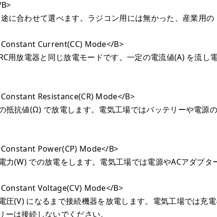
B>
用途に合わせて選べます。ラジコン用には無かった、産業用の
nstant Current(CC) Mode</B>
RC用放電器と同じ放電モードです。一定の電流値(A) を流し
nstant Resistance(CR) Mode</B>
定の抵抗値(Ω) で放電します。電気工場ではバッテリーや電
onstant Power(CP) Mode</B>
の電力(W) での放電をします。電気工場では電源やACアダプ
nstant Voltage(CV) Mode</B>
の電圧(V) になるまで接続機器を放電します。電気工場では充
リーは接続しないでください。