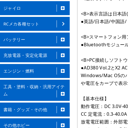
ジャイロ
<B>表示言語は日本語(カ
●英語/日本語/中国
RCメカ各種セット
<B>スマートフォン用
バッテリー
●Bluetoothモジュ
充放電器・安定化電源
<B>PC接続しソフト
●AD380 Vol.2とX2
エンジン・燃料
Windows/Ma
や電圧をカーブで表示
工具・塗料・収納・汎用アイテ
ム
【基本仕様】
動作電圧：DC 3.0V-40
書籍・グッズ・その他
CC 定電流：0.3-40.0A
放電電圧範囲：外部電源接続
その他ホビー