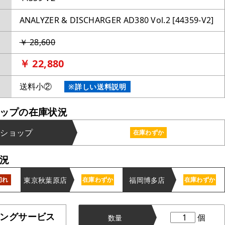
ANALYZER & DISCHARGER AD380 Vol.2 [44359-V2]
￥ 28,600
￥ 22,880
送料小②
※詳しい送料説明
ップの在庫状況
ンショップ
在庫わずか
況
東京秋葉原店
福岡博多店
切れ
在庫わずか
在庫わずか
ングサービス
個
数量