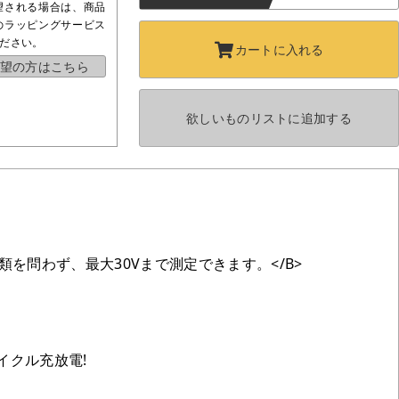
望される場合は、商品
のラッピングサービス
ださい。
カートに
入れる
望の方はこちら
欲しいものリストに
追加する
を問わず、最大30Vまで測定できます。</B>
てサイクル充放電!