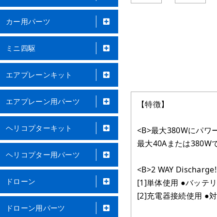
カー用パーツ
ミニ四駆
エアプレーンキット
エアプレーン用パーツ
【特徴】
ヘリコプターキット
<B>最大380Wにパワー
最大40Aまたは380
ヘリコプター用パーツ
<B>2 WAY Discha
ドローン
[1]単体使用 ●バッ
[2]充電器接続使用 ●対応
ドローン用パーツ