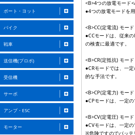
<B>4つの放電モード</
ボート・ヨット
●4つの放電モードを
<B>CC(定電流) モード Co
バイク
●CCモードは、従来の
の検査に最適です。
戦車
<B>CR(定抵抗) モード Co
送信機(プロポ)
●CRモードでは、一
的な手法です。
受信機
<B>CP(定電力) モード C
サーボ
●CPモードは、一定
アンプ・ESC
<B>CV(定電圧) モード Co
●CVモードは、一定
モーター
※危険ですのでバッテ