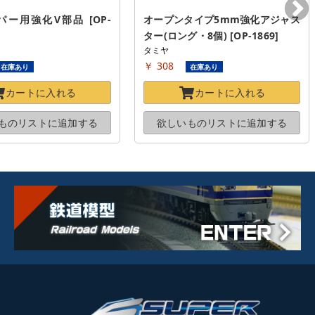
パー用強化V部品 [OP-
オープンタイプ5mm強化アジャス
ター(ロング・8個) [OP-1869]
タミヤ
￥ 308
在庫あり
在庫あり
カートに
入れる
カートに
入れる
ものリストに
追加する
欲しいものリストに
追加する