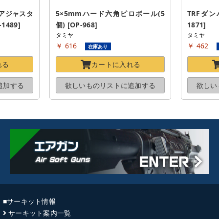
アジャスタ
5×5mmハード六角ピロボール(5
TRFダン
1489]
個) [OP-968]
1871]
タミヤ
タミヤ
￥ 616
￥ 462
在庫あり
れる
カートに
入れる
追加する
欲しいものリストに
追加する
欲しい
■サーキット情報
サーキット案内一覧