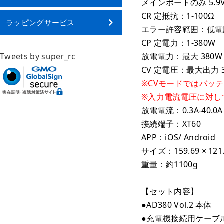
メインポートのみ 5.9V-
CR 定抵抗：1-100Ω
ラッピングサービス
エラー許容範囲：低電圧 
CP 定電力：1-380W
Tweets by super_rc
放電電力：最大 380W
CV 定電圧：最大出力 
※CVモードではバッ
※入力電流電圧に対し
放電電流：0.3A-40.0A
接続端子：XT60
APP：iOS/ Android
サイズ：159.69 × 121.
重量：約1100g
【セット内容】
●AD380 Vol.2 本体
●充電機接続用ケーブル( X2