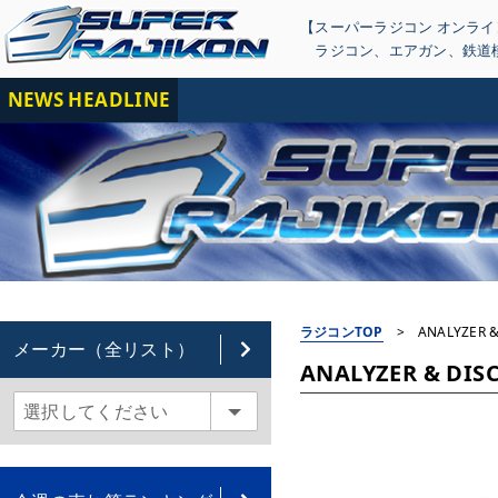
【スーパーラジコン オンラ
ラジコン
、
エアガン
、
鉄道
NEWS HEADLINE
【重要
ラジコンTOP
>
ANALYZER &
メーカー（全リスト）
ANALYZER & DISC