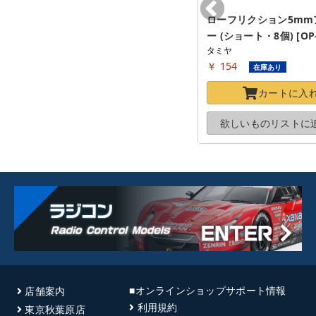
電池をまちがえないシール 
ローフリクション5mm
[STS030]
ー (ショート・8個) [OP-
シェブロン
タミヤ
￥ 616
￥ 154
在庫あり
在庫あり
カートに
入れる
カートに
入
欲しいものリストに
追加する
欲しいものリストに
■オンラインショップサポート情報
店舗案内
利用規約
東京秋葉原店