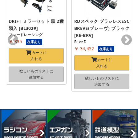
DRIFT ミラーセット 黒 2種
RDスペック ブラシレスESC 
類入 [BL302#]
BREVE(ブレーヴ) ブラック 
ブレードレーシング
[RE-BRV]
￥ 335
Reve D
在庫あり
￥ 34,452
在庫あり
カートに
入れる
カートに
入れる
欲しいものリストに
追加する
欲しいものリストに
追加する