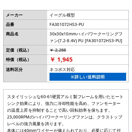
メーカー
イーグル模型
品番
FA301072HS3-PU
商品名
30x30x10mmハイパワークーリングフ
ァン(7.2-8.4V) PU [FA301072HS3-PU]
定価（税込）
￥ 2,288
￥ 1,945
特価（税込）
送料区分
ネコポス対応
※詳しい送料説明
スタイリッシュな60-61硬質アルミ製フレームを用いたヒート
シンク効果により、強力に冷却性能を高め、ファンモーター
の温度上昇を抑制することで高い回転効率を保ちます。
23,000RPMのハイパワークーリングファンは、クラストップ
レベルの強力風量を誇ります。
本体には40mmワイヤーが備えられており、必要に応じて付