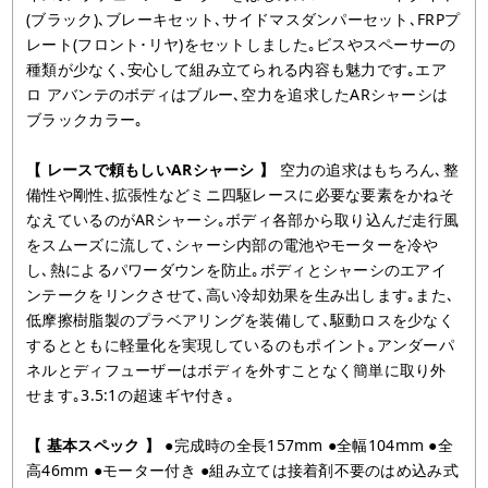
(ブラック)､ブレーキセット､サイドマスダンパーセット､FRPプ
レート(フロント･リヤ)をセットしました｡ビスやスペーサーの
種類が少なく､安心して組み立てられる内容も魅力です｡エア
ロ アバンテのボディはブルー､空力を追求したARシャーシは
ブラックカラー｡
【 レースで頼もしいARシャーシ 】
空力の追求はもちろん､整
備性や剛性､拡張性などミニ四駆レースに必要な要素をかねそ
なえているのがARシャーシ｡ボディ各部から取り込んだ走行風
をスムーズに流して､シャーシ内部の電池やモーターを冷や
し､熱によるパワーダウンを防止｡ボディとシャーシのエアイ
ンテークをリンクさせて､高い冷却効果を生み出します｡また､
低摩擦樹脂製のプラベアリングを装備して､駆動ロスを少なく
するとともに軽量化を実現しているのもポイント｡アンダーパ
ネルとディフューザーはボディを外すことなく簡単に取り外
せます｡3.5:1の超速ギヤ付き｡
【 基本スペック 】
●完成時の全長157mm ●全幅104mm ●全
高46mm ●モーター付き ●組み立ては接着剤不要のはめ込み式