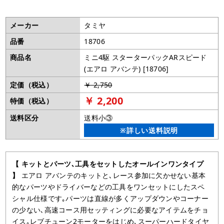
メーカー
タミヤ
品番
18706
商品名
ミニ4駆 スターターパックARスピード
(エアロ アバンテ) [18706]
定価（税込）
￥ 2,750
￥ 2,200
特価（税込）
送料区分
送料小③
※詳しい送料説明
【 キットとパーツ､工具をセットしたオールインワンタイプ
】
エアロ アバンテのキットと､レース参加に欠かせない基本
的なパーツやドライバーなどの工具をワンセットにしたスペ
シャル仕様です｡パーツは直線が多くアップダウンやコーナー
の少ない､高速コース用セッティングに必要なアイテムをチョ
イス｡レブチューン2モーターをはじめ､スーパーハードタイヤ