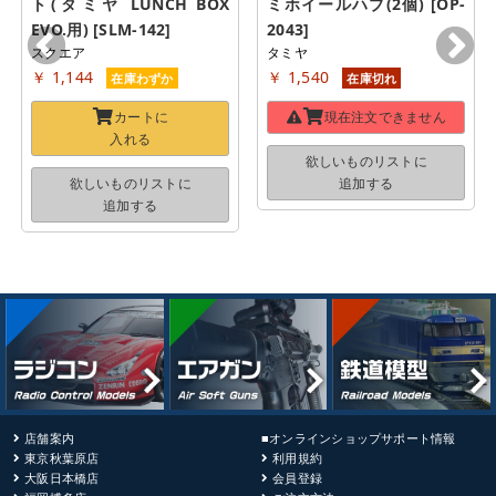
ト(タミヤ LUNCH BOX 
ミホイールハブ(2個) [OP-
EVO.用) [SLM-142]
2043]
スクエア
タミヤ
￥ 1,144
￥ 1,540
在庫わずか
在庫切れ
カートに
現在注文できません
入れる
欲しいものリストに
欲しいものリストに
追加する
追加する
店舗案内
■オンラインショップサポート情報
東京秋葉原店
利用規約
大阪日本橋店
会員登録