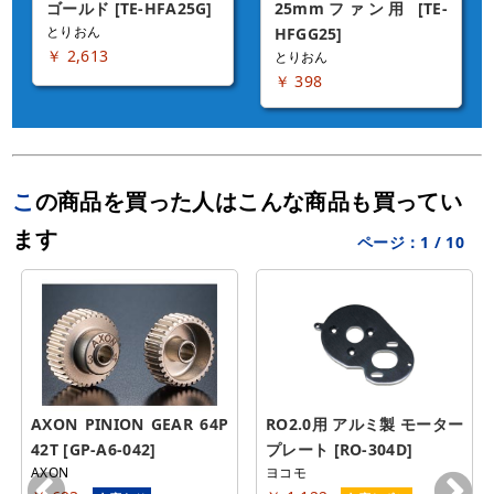
ゴールド [TE-HFA25G]
25mmファン用 [TE-
とりおん
HFGG25]
￥ 2,613
とりおん
￥ 398
この商品を買った人はこんな商品も買ってい
ます
ページ：
1
/
10
AXON PINION GEAR 64P 
RO2.0用 アルミ製 モーター
42T [GP-A6-042]
プレート [RO-304D]
AXON
ヨコモ