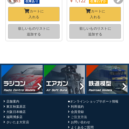
￥ 693
￥ 1,122
在庫あり
在庫わずか
カートに
カートに
入れる
入れる
欲しいものリストに
欲しいものリストに
追加する
追加する
店舗案内
■オンラインショップサポート情報
東京秋葉原店
利用規約
大阪日本橋店
会員登録
福岡博多店
ご注文方法
さいたま大宮店
お問い合わせ
よくあるご質問