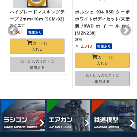
ハイグレードマスキングテ
ポルシェ 934 RSR ターボ 
ープ 2mm×10m [SGM-02]
ホワイトボディセット(未塗
スクエア
装/RWDホイール付) 
￥ 581
在庫あり
[MZN238]
京商
カートに
￥ 2,310
在庫あり
入れる
カートに
欲しいものリストに
入れる
追加する
欲しいものリストに
追加する