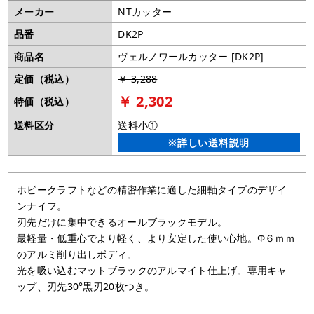
メーカー
NTカッター
品番
DK2P
商品名
ヴェルノワールカッター [DK2P]
定価（税込）
￥ 3,288
￥ 2,302
特価（税込）
送料区分
送料小①
※詳しい送料説明
ホビークラフトなどの精密作業に適した細軸タイプのデザイ
ンナイフ。
刃先だけに集中できるオールブラックモデル。
最軽量・低重心でより軽く、より安定した使い心地。Φ６ｍｍ
のアルミ削り出しボディ。
光を吸い込むマットブラックのアルマイト仕上げ。専用キャ
ップ、刃先30°黒刃20枚つき。