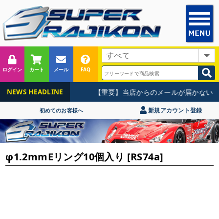
ログイン
カート
メール
FAQ
【重要】当店からのメールが届かないお
NEWS HEADLINE
新規アカウント登録
初めてのお客様へ
φ1.2mmEリング10個入り [RS74a]