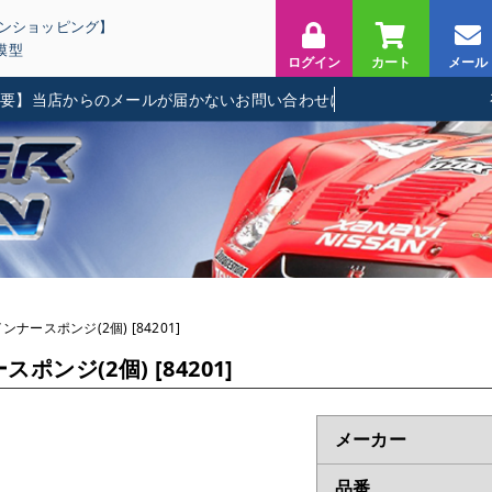
インショッピング】
模型
ログイン
カート
メール
当店からのメールが届かないお問い合わせに関して
ンナースポンジ(2個) [84201]
ポンジ(2個) [84201]
メーカー
品番