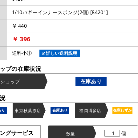
1/10バギーインナースポンジ(2個) [84201]
￥ 440
￥ 396
送料小①
※詳しい送料説明
ップの在庫状況
在庫あり
ンショップ
況
東京秋葉原店
福岡博多店
あり
在庫あり
在庫わずか
ングサービス
個
数量