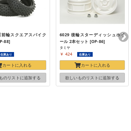
 四駆前輪スクエアスパイク
6029 後輪スターディッシュホイ
-88]
ール 2本セット [OP-86]
タミヤ
￥ 424
在庫あり
在庫あり
カートに
入れる
カートに
入れる
ものリストに
追加する
欲しいものリストに
追加する