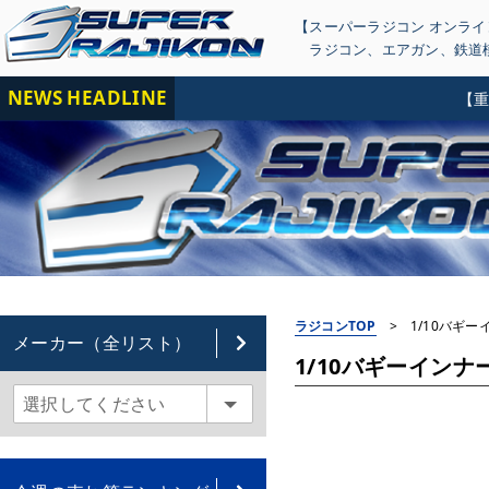
【スーパーラジコン オンラ
ラジコン
、
エアガン
、
鉄道
NEWS HEADLINE
【重要】
ラジコンTOP
>
1/10バギーイ
メーカー（全リスト）
1/10バギーインナース