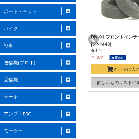
ボート・ヨット
バイク
4駆前輪 ラージディシュホイール
DN-01 フロントインナ
(62/25) [OP-880]
[SP-1448]
戦車
タミヤ
タミヤ
￥ 424
￥ 231
在庫あり
在庫あり
送信機(プロポ)
カートに
入れる
カートに
入
受信機
欲しいものリストに
追加する
欲しいものリストに
サーボ
アンプ・ESC
モーター