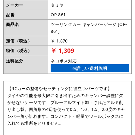
メーカー
タミヤ
品番
OP-861
商品名
ツーリングカー キャンバーゲージ [OP-
861]
定価（税込）
￥ 1,870
￥ 1,309
特価（税込）
送料区分
ネコポス対応
※詳しい送料説明
【RCカーの整備やセッティングに役立つパーツです】
タイヤの性能を最大限に引き出すためのキャンバー調整に欠
かせないゲージです。ブルーアルマイト加工されたアルミ削
り出し製。四角形の4辺を使って0.5、1.0，1.5、2.0度のキャ
ンバー角が計れます。コンパクト・軽量でツールボックスに
入れても場所をとりません。