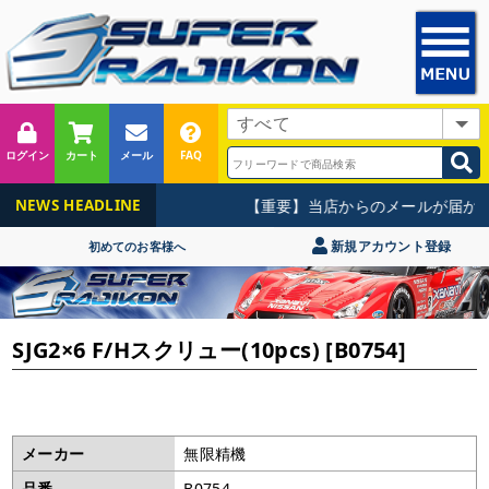
ログイン
カート
メール
FAQ
【重要】当店からのメールが届かな
NEWS HEADLINE
新規アカウント登録
初めてのお客様へ
SJG2×6 F/Hスクリュー(10pcs) [B0754]
メーカー
無限精機
品番
B0754