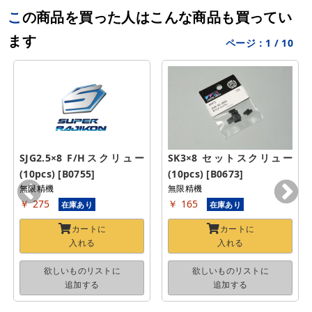
この商品を買った人はこんな商品も買ってい
ます
ページ：
1
/
10
SJG2.5×8 F/Hスクリュー
SK3×8 セットスクリュー
(10pcs) [B0755]
(10pcs) [B0673]
無限精機
無限精機
￥ 275
￥ 165
在庫あり
在庫あり
カートに
カートに
入れる
入れる
欲しいものリストに
欲しいものリストに
追加する
追加する