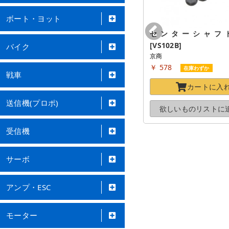
ボート・ヨット
ホイールナット(ロング/セレート
センターシャフト(FW
付/4入/MADシリーズ) [MAW030]
[VS102B]
バイク
京商
京商
￥ 2,618
￥ 578
在庫切れ
在庫わずか
戦車
現在注文できません
カートに
入
送信機(プロポ)
欲しいものリストに
追加する
欲しいものリストに
受信機
サーボ
アンプ・ESC
モーター