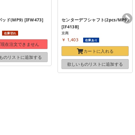
ド(MP9) [IFW473]
センターデフシャフト(2pcs/MP9) 
[IF413B]
京商
在庫切れ
￥ 1,403
在庫あり
現在注文できません
カートに
入れる
ものリストに
追加する
欲しいものリストに
追加する