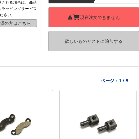
望される場合は、商品
のラッピングサービス
ださい。
現在注文できません
望の方はこちら
欲しいものリストに
追加する
ページ：
1
/
5