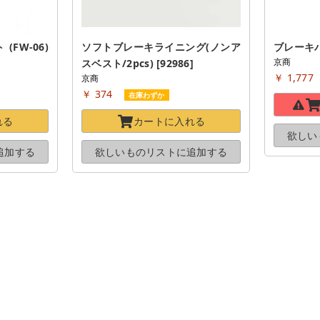
-06) 
ソフトブレーキライニング(ノンア
ブレーキパッ
京商
スベスト/2pcs) [92986]
￥ 1,777
京商
￥ 374
在庫わずか
れる
カートに
入れる
欲しい
追加する
欲しいものリストに
追加する