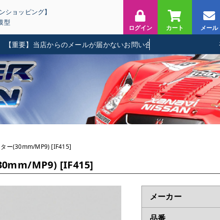
インショッピング】
模型
ログイン
カート
メール
要】当店からのメールが届かないお問い合わせに関して
(30mm/MP9) [IF415]
m/MP9) [IF415]
メーカー
品番