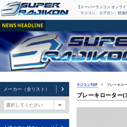
【スーパーラジコン オンラ
ラジコン
、
エアガン
、
鉄道
NEWS HEADLINE
【重
ラジコンTOP
>
ブレーキローター
メーカー（全リスト）
ブレーキローター(30m