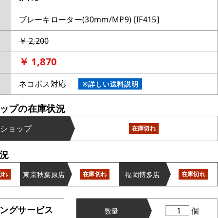
ブレーキローター(30mm/MP9) [IF415]
￥ 2,200
￥ 1,870
ネコポス対応
※詳しい送料説明
ップの在庫状況
ンショップ
在庫切れ
況
東京秋葉原店
福岡博多店
切れ
在庫切れ
在庫切れ
ングサービス
個
数量