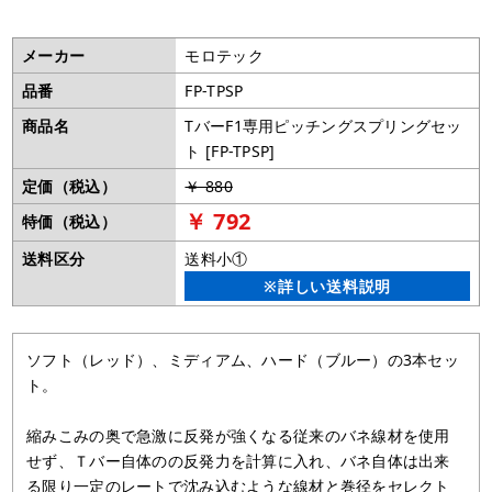
メーカー
モロテック
品番
FP-TPSP
商品名
TバーF1専用ピッチングスプリングセッ
ト [FP-TPSP]
定価（税込）
￥ 880
￥ 792
特価（税込）
送料区分
送料小①
※詳しい送料説明
ソフト（レッド）、ミディアム、ハード（ブルー）の3本セッ
ト。
縮みこみの奥で急激に反発が強くなる従来のバネ線材を使用
せず、Ｔバー自体のの反発力を計算に入れ、バネ自体は出来
る限り一定のレートで沈み込むような線材と巻径をセレクト