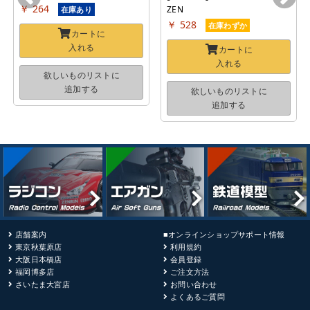
￥ 264
ZEN
在庫あり
￥ 528
在庫わずか
カートに
入れる
カートに
入れる
欲しいものリストに
追加する
欲しいものリストに
追加する
店舗案内
■オンラインショップサポート情報
東京秋葉原店
利用規約
大阪日本橋店
会員登録
福岡博多店
ご注文方法
さいたま大宮店
お問い合わせ
よくあるご質問