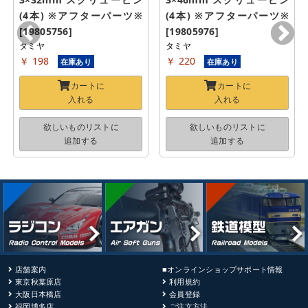
(4本) ※アフターパーツ※ 
(4本) ※アフターパーツ※ 
[19805756]
[19805976]
タミヤ
タミヤ
￥ 198
￥ 220
在庫あり
在庫あり
カートに
カートに
入れる
入れる
欲しいものリストに
欲しいものリストに
追加する
追加する
店舗案内
■オンラインショップサポート情報
東京秋葉原店
利用規約
大阪日本橋店
会員登録
福岡博多店
ご注文方法