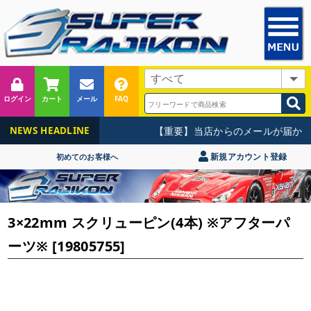
ログイン
カート
メール
FAQ
【重要】当店からのメールが届かな
NEWS HEADLINE
新規アカウント登録
初めてのお客様へ
3×22mm スクリューピン(4本) ※アフターパ
ーツ※ [19805755]