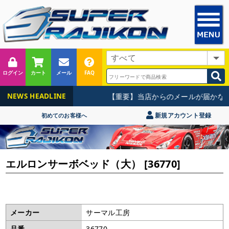
ログイン
カート
メール
FAQ
【重要】当店からのメールが届かない
NEWS HEADLINE
新規アカウント登録
初めてのお客様へ
エルロンサーボベッド（大） [36770]
メーカー
サーマル工房
品番
36770