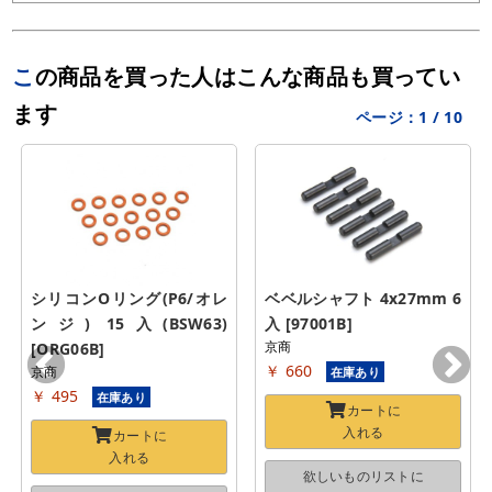
この商品を買った人はこんな商品も買ってい
ます
ページ：
1
/
10
シリコンOリング(P6/オレ
ベベルシャフト 4x27mm 6
ンジ) 15入(BSW63) 
入 [97001B]
京商
[ORG06B]
￥ 660
京商
在庫あり
￥ 495
在庫あり
カートに
入れる
カートに
入れる
欲しいものリストに