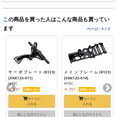
この商品を買った人はこんな商品も買ってい
ます
ページ：
1
/
7
サーボプレート(K123) 
メインフレーム(K123) 
[XKK123-011]
[XKK123-014]
HiTEC
HiTEC
￥ 237
￥ 757
在庫わずか
在庫わずか
カートに
カートに
入れる
入れる
欲しいものリストに
欲しいものリストに