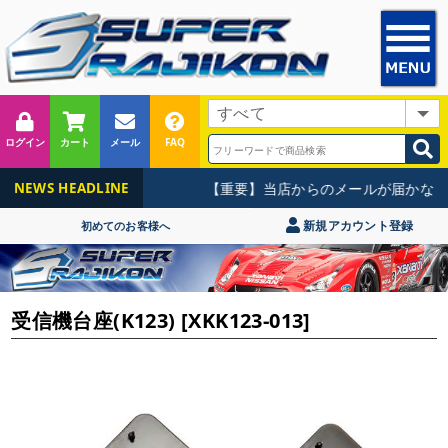
ログイン
カート
メール
FAQ
【重要】当店からのメールが届かない
NEWS HEADLINE
新規アカウント登録
初めてのお客様へ
受信機台座(K123) [XKK123-013]