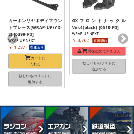
カーボンリヤボディマウン
GXフロントナックル 
トブレース(WRAP-UP/YD-
Ver.4(black) [0518-FD]
WRAP-UP NEXT
2) [0399-FD]
￥ 3,762
WRAP-UP NEXT
在庫切れ
￥ 1,287
在庫あり
現在注文できません
カートに
欲しいものリストに
入れる
追加する
欲しいものリストに
追加する