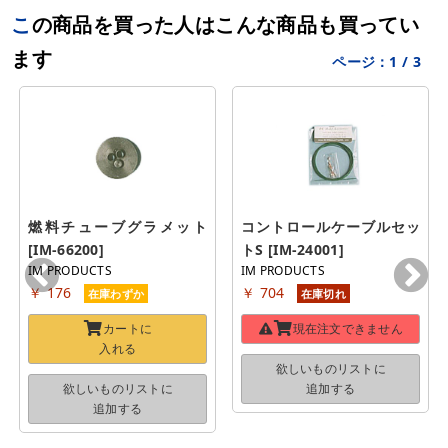
この商品を買った人はこんな商品も買ってい
ます
ページ：
1
/
3
燃料チューブグラメット 
コントロールケーブルセッ
[IM-66200]
トS [IM-24001]
IM PRODUCTS
IM PRODUCTS
￥ 176
￥ 704
在庫わずか
在庫切れ
カートに
現在注文できません
入れる
欲しいものリストに
欲しいものリストに
追加する
追加する