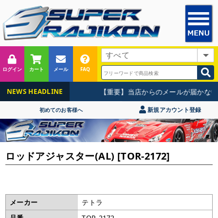
ログイン
カート
メール
FAQ
【重要】当店からのメールが届かない
NEWS HEADLINE
新規アカウント登録
初めてのお客様へ
ロッドアジャスター(AL) [TOR-2172]
メーカー
テトラ
品番
TOR-2172