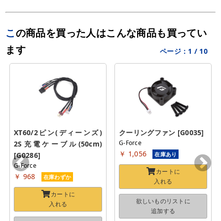
この商品を買った人はこんな商品も買ってい
ます
ページ：
1
/
10
XT60/2ピン(ディーンズ) 
クーリングファン [G0035]
G-Force
2S充電ケーブル(50cm) 
￥ 1,056
[G0286]
在庫あり
G-Force
カートに
￥ 968
在庫わずか
入れる
カートに
欲しいものリストに
入れる
追加する