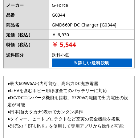
メーカー
G-Force
品番
G0344
商品名
GMD660P DC Charger [G0344]
定価（税込）
￥ 6,930
￥ 5,544
特価（税込）
送料区分
送料小②
※詳しい送料説明
●最大60W/6A出力可能な、高出力DC充放電器
●LiHVを含むホビー用ほぼ全てのバッテリーに対応
●DC/DCコンバータ機能を搭載、5?20Vの範囲で出力電圧の設
定が可能
●日本語(カタカナ)表示でカンタン操作
●タイマー、ヒートプロテクトなど充実の安全機能を搭載
●別売の「BT-LINK」を使用して専用アプリから操作が可能