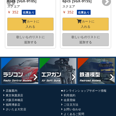
6pcs [SGX-910S]
6pcs [SGX-915S]
スクエア
スクエア
￥ 352
￥ 352
在庫あり
在庫あり
カートに
カートに
入れる
入れる
欲しいものリストに
欲しいものリストに
追加する
追加する
店舗案内
■オンラインショップサポート情報
東京秋葉原店
利用規約
大阪日本橋店
会員登録
福岡博多店
ご注文方法
さいたま大宮店
お問い合わせ
よくあるご質問