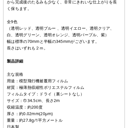
から完成後のたるみも少なく、非常にきれいな仕上がりを長
く保ちます。
全9色
（透明レッド、透明ブルー 、透明イエロー、透明クリア、
白、透明グリーン、透明オレンジ、透明パープル、紫）
幅は標準の70mmと半幅の345mmがございます。
長さはいずれも２ｍ。
製品詳細
主な規格
用途：模型飛行機被覆用フィルム
材質：極薄熱収縮性ポリエステルフィルム
フィルムタイプ：ドライ（裏シートなし）
サイズ：巾34.5cm、長さ2m
収縮温度：約200度
厚さ：約0.02mm(20μm)
重量：約27.8g/1平方メートル
日本製