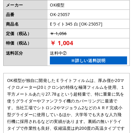
メーカー
OK模型
品番
OK-25057
商品名
Eライト345 白 [OK-25057]
定価（税込）
￥ 1,056
￥ 1,004
特価（税込）
送料区分
送料中②
※詳しい送料説明
OK模型が独自に開発したＥライトフィルムは、厚み僅か20マ
イクロメーター(20ミクロン)の特殊な極薄フィルムを使用、１
平方メートルあたり27.78ｇという超軽量で、特に重量に気を
使うグライダーやファンフライ機のカバーリングに最適で
す。当社工場でシトロン2やマジョラム2などのＡＲＦ完成小
型グライダーに使用しているほか、大学等でも大きな人力飛
行機に採用されるなどの実績があります。裏紙の無いドライ
タイプで作業性も良好、収縮温度は約200度の高温タイプです