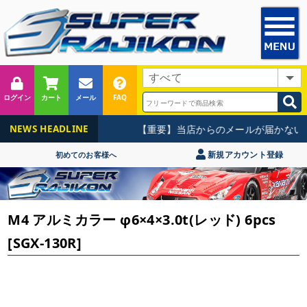
ログイン
カート
メール
FAQ
【重要】当店からのメールが届かないお
NEWS HEADLINE
新規アカウント登録
初めてのお客様へ
M4 アルミカラー φ6×4×3.0t(レッド) 6pcs
[SGX-130R]