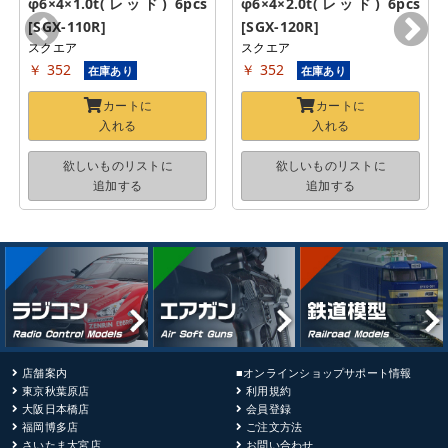
φ6×4×1.0t(レッド) 6pcs 
φ6×4×2.0t(レッド) 6pcs 
[SGX-110R]
[SGX-120R]
スクエア
スクエア
￥ 352
￥ 352
在庫あり
在庫あり
カートに
カートに
入れる
入れる
欲しいものリストに
欲しいものリストに
追加する
追加する
店舗案内
■オンラインショップサポート情報
東京秋葉原店
利用規約
大阪日本橋店
会員登録
福岡博多店
ご注文方法
さいたま大宮店
お問い合わせ