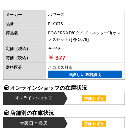
メーカー
パワーズ
品番
PJ-C078
商品名
POWERS XT60タイプコネクターII(オス
メスセット) [PJ-C078]
定価（税込）
￥ 418
￥ 377
特価（税込）
送料区分
ネコポス対応
※詳しい送料説明
オンラインショップの在庫状況
オンラインショップ
在庫わずか
店舗別の在庫状況
大阪日本橋店
在庫わずか