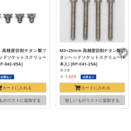
mm 高精度切削チタン製フ
M3×25mm 高精度切削チタン製ボ
ッドソケットスクリュー
タンヘッドソケットスクリュー(4
P-042-05A]
本入) [RP-041-25A]
ヨコモ
￥ 1,029
在庫あり
在庫あり
カートに
入れる
カートに
入れる
ものリストに
追加する
欲しいものリストに
追加する