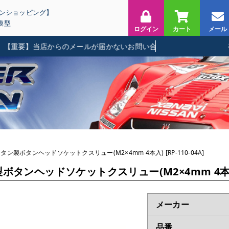
インショッピング】
模型
ログイン
カート
メール
要】当店からのメールが届かないお問い合わせに関して
ン製ボタンヘッドソケットクスリュー(M2×4mm 4本入) [RP-110-04A]
ンヘッドソケットクスリュー(M2×4mm 4本入) [
メーカー
品番