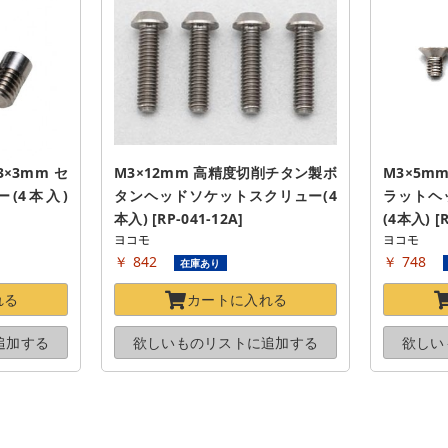
×3mm セ
M3×12mm 高精度切削チタン製ボ
M3×5
4本入) 
タンヘッドソケットスクリュー(4
ラットヘ
本入) [RP-041-12A]
(4本入) [R
ヨコモ
ヨコモ
￥ 842
￥ 748
在庫あり
れる
カートに
入れる
追加する
欲しいものリストに
追加する
欲しい