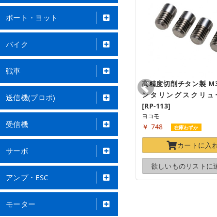
ボート・ヨット
バイク
戦車
チタンヘックスボタンビス
高精度切削チタン製 M3
2.6×5mm [NTR-265]
ンタリングスクリュー(
送信機(プロポ)
スクエア
[RP-113]
￥ 264
ヨコモ
在庫あり
受信機
￥ 748
在庫わずか
カートに
入れる
カートに
入
サーボ
欲しいものリストに
追加する
欲しいものリストに
アンプ・ESC
モーター