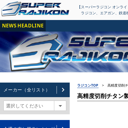
【スーパーラジコン オンラ
ラジコン
、
エアガン
、
鉄道
NEWS HEADLINE
【重
ラジコンTOP
>
高精度切削チタ
メーカー（全リスト）
高精度切削チタン製ボタ