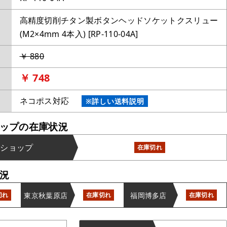
高精度切削チタン製ボタンヘッドソケットクスリュー
(M2×4mm 4本入) [RP-110-04A]
￥ 880
￥ 748
ネコポス対応
※詳しい送料説明
ップの在庫状況
ンショップ
在庫切れ
況
東京秋葉原店
福岡博多店
切れ
在庫切れ
在庫切れ