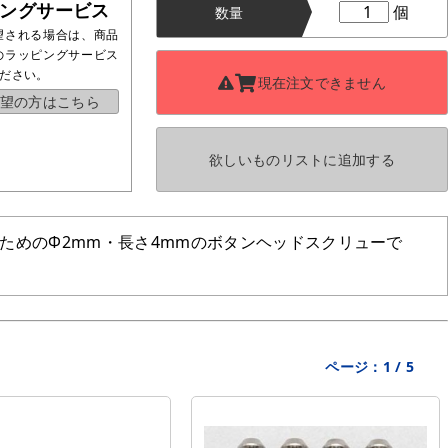
ングサービス
個
数量
望される場合は、商品
のラッピングサービス
ださい。
現在注文できません
望の方はこちら
欲しいものリストに
追加する
ためのΦ2mm・長さ4mmのボタンヘッドスクリューで
ページ：
1
/
5