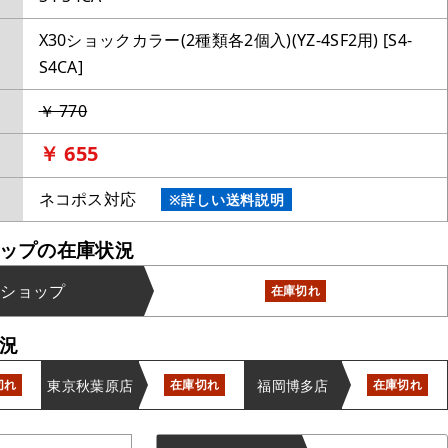
X30ショックカラー(2種類各2個入)(YZ-4SF2用) [S4-
S4CA]
￥ 770
￥ 655
ネコポス対応
※詳しい送料説明
ップの在庫状況
ンショップ
在庫切れ
況
東京秋葉原店
福岡博多店
切れ
在庫切れ
在庫切れ