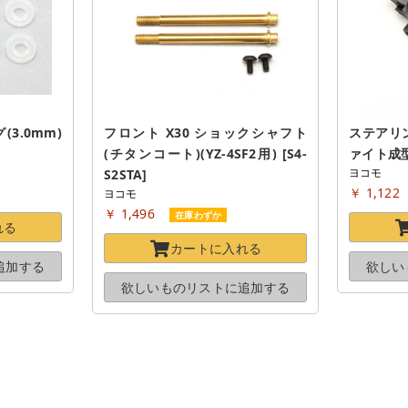
3.0mm)
フロント X30 ショックシャフト
ステアリン
(チタンコート)(YZ-4SF2用) [S4-
ァイト成型) 
ヨコモ
S2STA]
￥ 1,122
ヨコモ
￥ 1,496
在庫わずか
れる
カートに
入れる
追加する
欲しい
欲しいものリストに
追加する