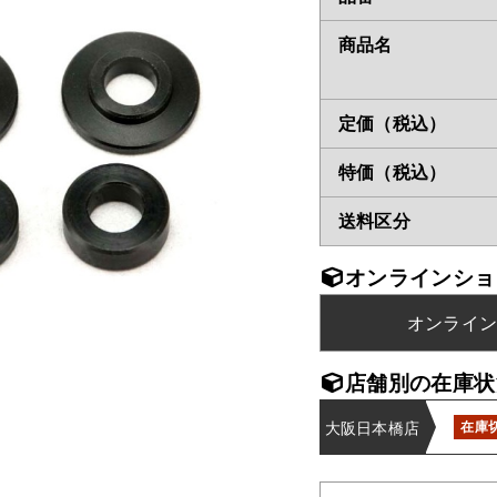
商品名
定価（税込）
特価（税込）
送料区分
オンラインショ
オンライ
店舗別の在庫状
大阪日本橋店
在庫