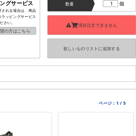
ングサービス
個
数量
望される場合は、商品
のラッピングサービス
ださい。
現在注文できません
望の方はこちら
欲しいものリストに
追加する
ページ：
1
/
5