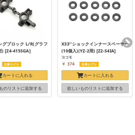
グブロック L/R(グラフ
X33''ショックインナースペーサー
[Z4-415SGA]
(10個入)(YZ-2用) [Z2-S4IA]
ヨコモ
￥ 374
在庫わずか
在庫わずか
カートに
入れる
カートに
入れる
ものリストに
追加する
欲しいものリストに
追加する