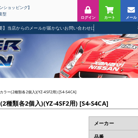
インショッピング】
模型
ログイン
カート
メール
店からのメールが届かないお問い合わせに関して
ラー(2種類各2個入)(YZ-4SF2用) [S4-S4CA]
類各2個入)(YZ-4SF2用) [S4-S4CA]
メーカー
品番