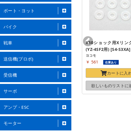
ボート・ヨット
バイク
戦車
フロントサスアーム(タイプB)(シ
X30ショック用Xリング(
ョック2個穴/インナーφ3.5ピン)
(YZ-4SF2用) [S4-S3XA]
ヨコモ
(YZ-4SF2用) [S4-008F2A]
送信機(プロポ)
￥ 561
ヨコモ
在庫あり
￥ 1,029
在庫わずか
カートに
入
受信機
カートに
入れる
欲しいものリストに
サーボ
欲しいものリストに
追加する
アンプ・ESC
モーター