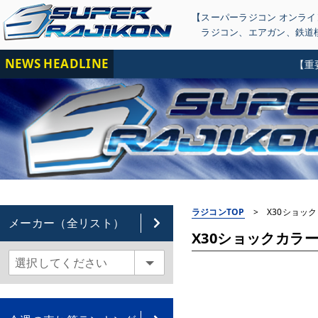
【スーパーラジコン オンラ
ラジコン
、
エアガン
、
鉄道
NEWS HEADLINE
【重要】当
ラジコンTOP
>
X30ショックカ
メーカー（全リスト）
X30ショックカラー(2種