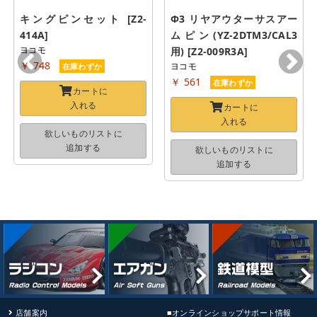
キングピンセット [Z2-
Φ3 リヤアウターサスアー
414A]
ムピン(YZ-2DTM3/CAL3
ヨコモ
用) [Z2-009R3A]
￥ 748
ヨコモ
在庫わずか
￥ 561
在庫わずか
カートに
入れる
カートに
入れる
欲しいものリストに
追加する
欲しいものリストに
追加する
店舗案内
■オンラインショップサポート情報