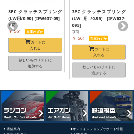
3PC クラッチスプリング
3PC クラッチスプリング
(LW用/0.90) [IFW637-09]
(LW用/0.95) [IFW637-
京商
095]
￥ 561
京商
在庫わずか
￥ 561
在庫わずか
カートに
入れる
カートに
入れる
欲しいものリストに
追加する
欲しいものリストに
追加する
店舗案内
■オンラインショップサポート情報