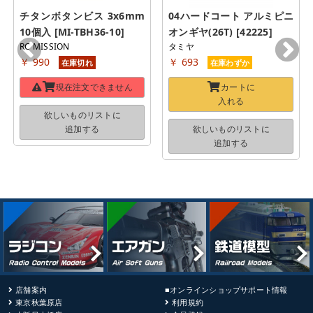
チタンボタンビス 3x6mm 
04ハードコート アルミピニ
10個入 [MI-TBH36-10]
オンギヤ(26T) [42225]
RC MISSION
タミヤ
￥ 990
￥ 693
在庫切れ
在庫わずか
現在注文できません
カートに
入れる
欲しいものリストに
追加する
欲しいものリストに
追加する
店舗案内
■オンラインショップサポート情報
東京秋葉原店
利用規約