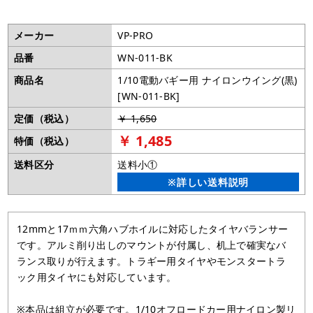
メーカー
VP-PRO
品番
WN-011-BK
商品名
1/10電動バギー用 ナイロンウイング(黒)
[WN-011-BK]
定価（税込）
￥ 1,650
￥ 1,485
特価（税込）
送料区分
送料小①
※詳しい送料説明
12mmと17ｍｍ六角ハブホイルに対応したタイヤバランサー
です。アルミ削り出しのマウントが付属し、机上で確実なバ
ランス取りが行えます。トラギー用タイヤやモンスタートラ
ック用タイヤにも対応しています。
※本品は組立が必要です。1/10オフロードカー用ナイロン製リ