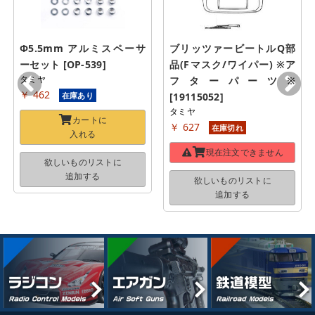
Φ5.5mm アルミスペーサ
ブリッツァービートルQ部
ーセット [OP-539]
品(Fマスク/ワイパー) ※ア
タミヤ
フターパーツ※ 
￥ 462
在庫あり
[19115052]
タミヤ
カートに
￥ 627
在庫切れ
入れる
現在注文できません
欲しいものリストに
追加する
欲しいものリストに
追加する