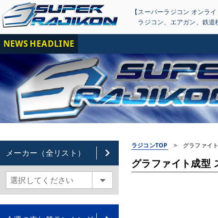
【スーパーラジコン オンラ
ラジコン
、
エアガン
、
鉄道
NEWS HEADLINE
【重
ラジコンTOP
>
グラファイト成
メーカー（全リスト）
グラファイト成型 ステ