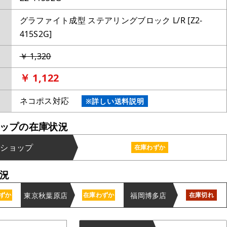
グラファイト成型 ステアリングブロック L/R [Z2-
415S2G]
￥ 1,320
￥ 1,122
ネコポス対応
※詳しい送料説明
ップの在庫状況
ンショップ
在庫わずか
況
東京秋葉原店
福岡博多店
ずか
在庫わずか
在庫切れ