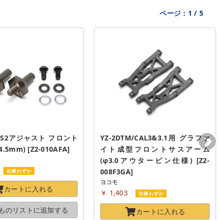
ページ：
1
/
5
 S2アジャスト フロント
YZ-2DTM/CAL3&3.1用 グラファ
5mm) [Z2-010AFA]
イト成型フロントサスアーム
(φ3.0アウターピン仕様) [Z2-
008F3GA]
在庫わずか
ヨコモ
カートに
入れる
￥ 1,403
在庫わずか
ものリストに
追加する
カートに
入れる