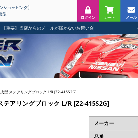
インショッピング】
模型
ログイン
カート
メール
要】当店からのメールが届かないお問い合わせに関して
型 ステアリングブロック L/R [Z2-415S2G]
アリングブロック L/R [Z2-415S2G]
メーカー
品番