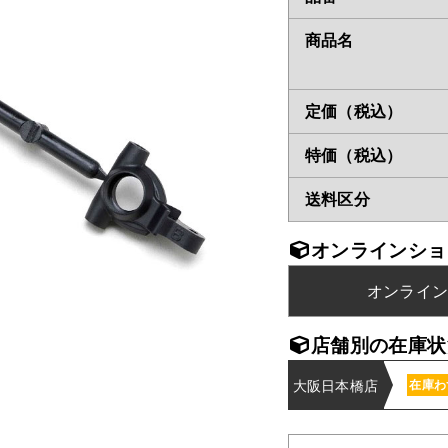
商品名
定価（税込）
特価（税込）
送料区分
オンラインショ
オンライ
店舗別の在庫状
大阪日本橋店
在庫わ