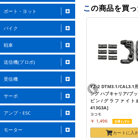
この商品を買
ボート・ヨット
バイク
戦車
送信機(プロポ)
受信機
F/Rハブキャリア用スペーサー
YZ-2 DTM3.1/CAL3
(1.0mm厚/10枚入)(YZ-
ング ハブキャリア/ブッ
サーボ
2DTM3/CAL3用) [Z2-415S10A]
ピン/グラファイト成型
ヨコモ
413G3A]
アンプ・ESC
￥ 187
ヨコモ
在庫切れ
￥ 1,496
在庫わずか
現在注文できません
モーター
カートに
入