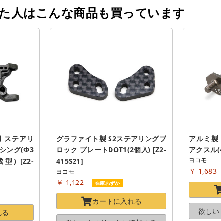
った人はこんな商品も買っています
.1用 ステアリ
グラファイト製 S2ステアリングブ
アルミ製
シング(Φ3
ロック プレートDOT1(2個入) [Z2-
アクスル(4.
ヨコモ
) [Z2-
415S21]
￥ 1,683
ヨコモ
￥ 1,122
在庫わずか
カートに
入れる
欲しい
れる