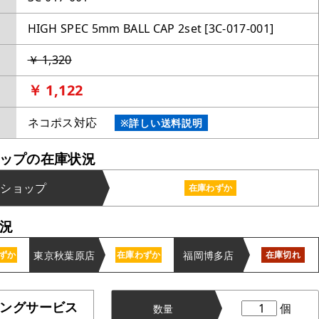
HIGH SPEC 5mm BALL CAP 2set [3C-017-001]
￥ 1,320
￥ 1,122
ネコポス対応
※詳しい送料説明
ップの在庫状況
ンショップ
在庫わずか
況
東京秋葉原店
福岡博多店
ずか
在庫わずか
在庫切れ
ングサービス
個
数量