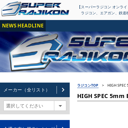
【スーパーラジコン オンラ
ラジコン
、
エアガン
、
鉄道
NEWS HEADLINE
【重要
ラジコンTOP
>
HIGH SPEC 
メーカー（全リスト）
HIGH SPEC 5mm BA