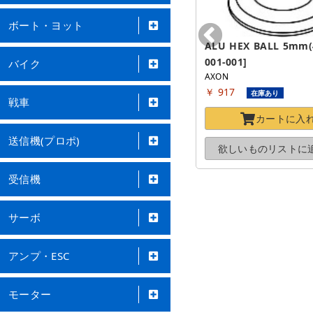
ボート・ヨット
E-RING M1.5(10pic) [3E-017-
ALU HEX BALL 5mm(4
002]
001-001]
バイク
AXON
AXON
￥ 281
￥ 917
在庫わずか
在庫あり
戦車
カートに
入れる
カートに
入
送信機(プロポ)
欲しいものリストに
追加する
欲しいものリストに
受信機
サーボ
アンプ・ESC
モーター